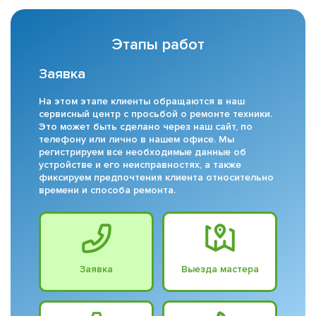
Этапы работ
Заявка
На этом этапе клиенты обращаются в наш
сервисный центр с просьбой о ремонте техники.
Это может быть сделано через наш сайт, по
телефону или лично в нашем офисе. Мы
регистрируем все необходимые данные об
устройстве и его неисправностях, а также
фиксируем предпочтения клиента относительно
времени и способа ремонта.
Заявка
Выезда мастера