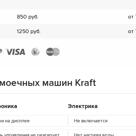
850
от
1250
от
моечных машин Kraft
роника
Электрика
и на дисплее
Не включается
ь управления не реагирует
Нет нагрева воды