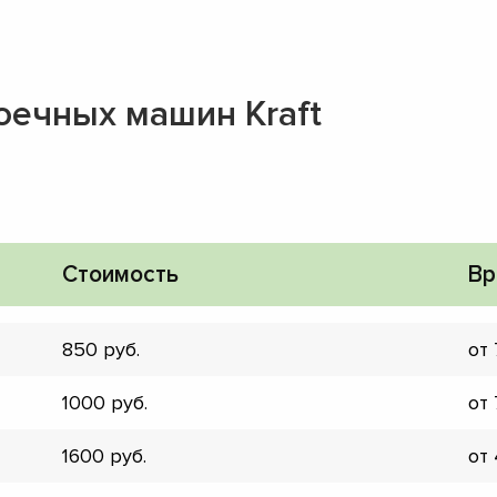
оечных машин Kraft
Стоимость
Вр
850
от
1000
от
▼
1600
от
▼
▼