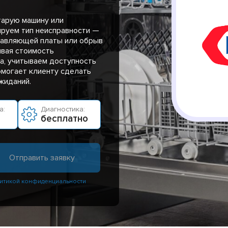
тарую машину или
руем тип неисправности —
правляющей платы или обрыв
ивая стоимость
а, учитываем доступность
помогает клиенту сделать
жиданий.
а:
Диагностика:
бесплатно
итикой конфиденциальности