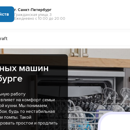
г. Санкт-Петербург
йств
Гражданская улица, 3
Ежедневно с 10:00 до 20:00
raft
чных машин
бурге
ьную работу
 влияет на комфорт семьи
й кухни. Мы понимаем,
бои, будь то нестабильная
и помпы. Такой
ровать простои и продлить