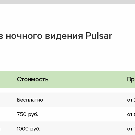
 ночного видения Pulsar
Стоимость
Вр
Бесплатно
от
750
от
▼
▼
и
1000
от
▼