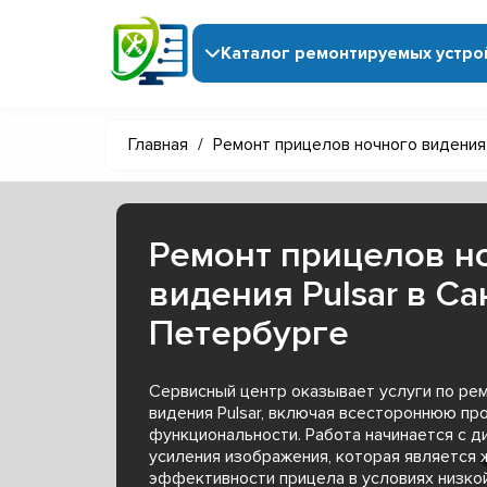
Каталог ремонтируемых устро
Главная
/
Ремонт прицелов ночного видения
Ремонт прицелов н
видения Pulsar в Са
Петербурге
Сервисный центр оказывает услуги по ре
видения Pulsar, включая всестороннюю пр
функциональности. Работа начинается с д
усиления изображения, которая является 
эффективности прицела в условиях низко