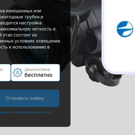
на изношенных или
окатодные трубки и
оводится настройка
 максимальную четкость и
 этап состоит из
личных условиях освещения,
ость к использованию в
а:
Диагностика:
бесплатно
итикой конфиденциальности