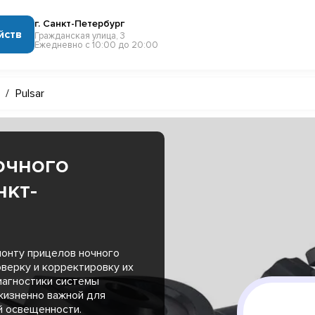
г. Санкт-Петербург
йств
Гражданская улица, 3
Ежедневно с 10:00 до 20:00
/
Pulsar
очного
нкт-
монту прицелов ночного
оверку и корректировку их
иагностики системы
жизненно важной для
й освещенности.