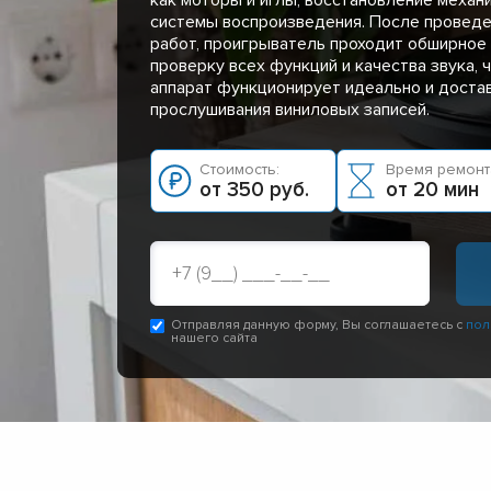
системы воспроизведения. После провед
работ, проигрыватель проходит обширное
проверку всех функций и качества звука, 
аппарат функционирует идеально и доста
прослушивания виниловых записей.
Стоимость:
Время ремонт
от 350 руб.
от 20 мин
Отправляя данную форму, Вы соглашаетесь с
пол
нашего сайта