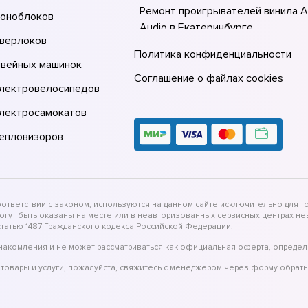
Ремонт проигрывателей винила Al
моноблоков
Audio в Екатеринбурге
оверлоков
Ремонт проигрывателей винила Al
Политика конфиденциальности
швейных машинок
Audio в Казани
Соглашение о файлах cookies
электровелосипедов
Ремонт проигрывателей винила Al
Audio в Москве
электросамокатов
тепловизоров
тветствии с законом, используются на данном сайте исключительно для то
могут быть оказаны на месте или в неавторизованных сервисных центрах 
татью 1487 Гражданского кодекса Российской Федерации.
накомления и не может рассматриваться как официальная оферта, определ
товары и услуги, пожалуйста, свяжитесь с менеджером через форму обратн