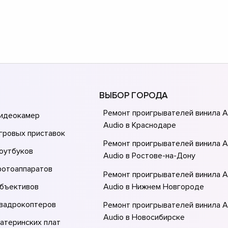
ВЫБОР ГОРОДА
Ремонт проигрывателей винила Al
видеокамер
Audio в Краснодаре
гровых приставок
Ремонт проигрывателей винила Al
оутбуков
Audio в Ростове-на-Донy
фотоаппаратов
Ремонт проигрывателей винила Al
объективов
Audio в Нижнем Новгороде
квадрокоптеров
Ремонт проигрывателей винила Al
Audio в Новосибирске
атеринских плат