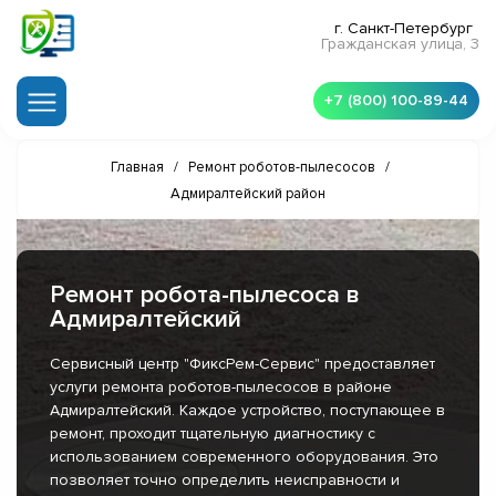
г. Санкт-Петербург
Гражданская улица, 3
+7 (800) 100-89-44
Главная
/
Ремонт роботов-пылесосов
/
Адмиралтейский район
Ремонт робота-пылесоса в
Адмиралтейский
Сервисный центр "ФиксРем-Сервис" предоставляет
услуги ремонта роботов-пылесосов в районе
Адмиралтейский. Каждое устройство, поступающее в
ремонт, проходит тщательную диагностику с
использованием современного оборудования. Это
позволяет точно определить неисправности и