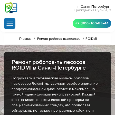
г. Санкт-Петербург
Гражданская улица, 3
+7 (800) 100-89-44
Главная
/
Ремонт роботов-пылесосов
/
ROIDMI
Ремонт роботов-пылесосов
ROIDMI в Санкт-Петербурге
Погружаясь в технические нюансы роботов-
пылесосов Roidmi, мы уделяем особое внимание
профессиональной диагностике и максимально
точной идентификации неисправностей. Каждый
этап начинается с комплексной проверки на
специализированных стендах, что позволяет
обнаружить не только программные сбои, но и