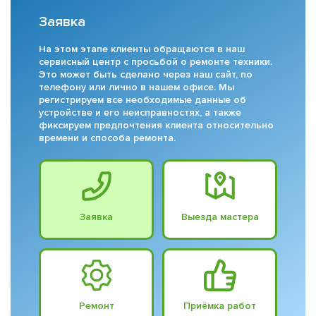
Заявка
На этом этапе клиенты обращаются в наш
сервисный центр с просьбой о ремонте техники.
Это может быть сделано через наш сайт, по
телефону или лично в нашем офисе. Мы
регистрируем все необходимые данные об
устройстве и его неисправностях, а также
фиксируем предпочтения клиента относительно
времени и способа ремонта.
Заявка
Выезда мастера
Ремонт
Приёмка работ