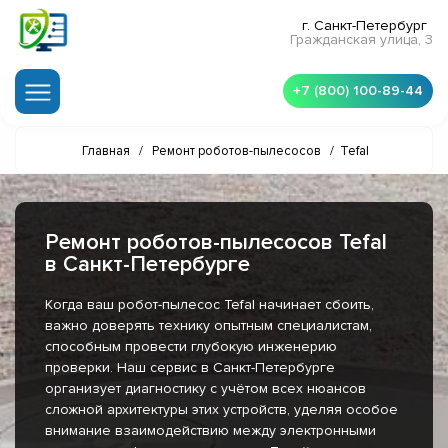
г. Санкт-Петербург
Гражданская улица, 3
+7 (800) 100-89-44
Главная
/
Ремонт роботов-пылесосов
/
Tefal
Ремонт роботов-пылесосов Tefal
в Санкт-Петербурге
Когда ваш робот-пылесос Tefal начинает сбоить,
важно доверять технику опытным специалистам,
способным провести глубокую инженерию
проверки. Наш сервис в Санкт-Петербурге
организует диагностику с учётом всех нюансов
сложной архитектуры этих устройств, уделяя особое
внимание взаимодействию между электронными