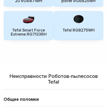
20 RG6871WH
plorer RG6825WH
Tefal Smart Force
Tefal RG8275WH
Extreme RG7133RH
Неисправности Роботов-пылесосов
Tefal
Общие поломки