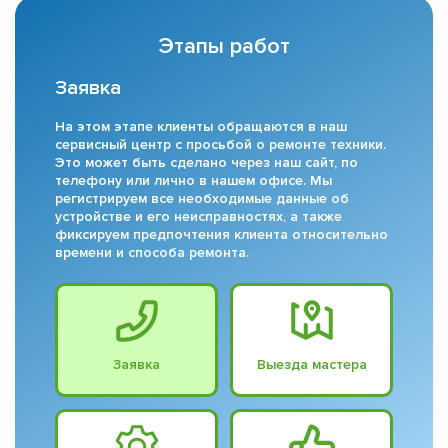
Этапы работ
Заявка
На этом этапе клиенты обращаются в наш
сервисный центр с просьбой о ремонте техники.
Это может быть сделано через наш сайт, по
телефону или лично в нашем офисе. Мы
регистрируем все необходимые данные об
устройстве и его неисправностях, а также
фиксируем предпочтения клиента относительно
времени и способа ремонта.
Заявка
Выезда мастера