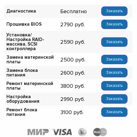
Бесплатно
Диагностика
Заказать
2790
Прошивка BIOS
Заказать
Установка/
Настройка RAID-
2590
Заказать
массива, SCSI
контроллера
Замена материнской
2500
Заказать
платы
Замена блока
2600
Заказать
питания
Ремонт материнской
3800
Заказать
платы
Настройка
2990
Заказать
оборудования
Ремонт блока
3100
Заказать
питания