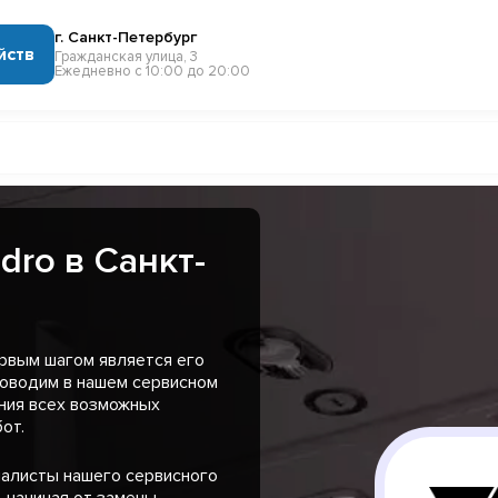
г. Санкт-Петербург
йств
Гражданская улица, 3
Ежедневно с 10:00 до 20:00
dro в Санкт-
ервым шагом является его
роводим в нашем сервисном
ения всех возможных
от.
иалисты нашего сервисного
 начиная от замены