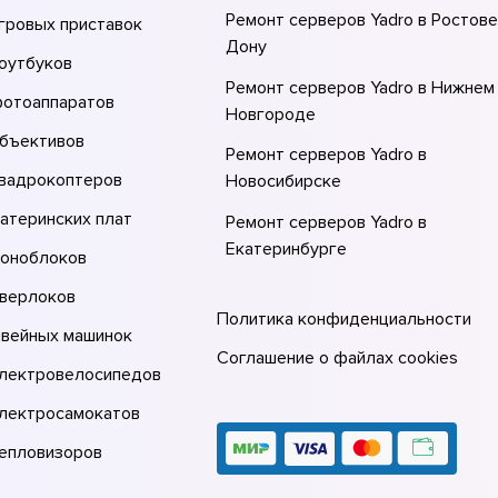
Ремонт серверов Yadro в Ростове
гровых приставок
Донy
оутбуков
Ремонт серверов Yadro в Нижнем
фотоаппаратов
Новгороде
объективов
Ремонт серверов Yadro в
квадрокоптеров
Новосибирске
атеринских плат
Ремонт серверов Yadro в
Екатеринбурге
моноблоков
Ремонт серверов Yadro в Казани
оверлоков
Политика конфиденциальности
Ремонт серверов Yadro в Москве
швейных машинок
Соглашение о файлах cookies
электровелосипедов
электросамокатов
тепловизоров