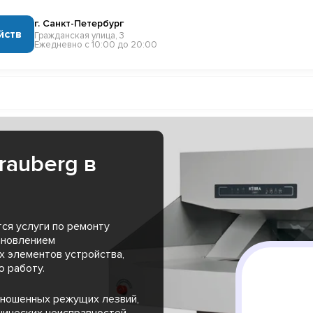
г. Санкт-Петербург
йств
Гражданская улица, 3
Ежедневно с 10:00 до 20:00
rauberg в
ся услуги по ремонту
ановлением
х элементов устройства,
 работу.
зношенных режущих лезвий,
нических неисправностей,