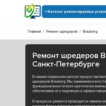
Каталог ремонтируемых устро
Главная
/
Ремонт шредеров
/
Brauberg
Ремонт шредеров B
Санкт-Петербурге
В нашем сервисном центре предоставляют
шредеров Brauberg. Мы занимаемся восст
функциональности всех критически важны
обеспечивая его надежную и эффективную
В процессе ремонта проводится замена и
ремонт блока питания и исправление меха