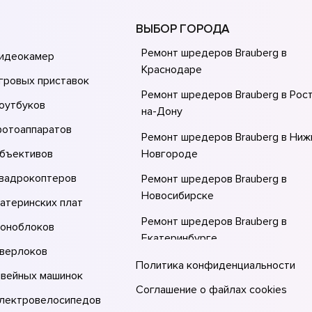
ВЫБОР ГОРОДА
Ремонт шредеров Brauberg в
видеокамер
Краснодаре
гровых приставок
Ремонт шредеров Brauberg в Рос
оутбуков
на-Донy
фотоаппаратов
Ремонт шредеров Brauberg в Ни
объективов
Новгороде
квадрокоптеров
Ремонт шредеров Brauberg в
Новосибирске
атеринских плат
Ремонт шредеров Brauberg в
моноблоков
Екатеринбурге
оверлоков
Ремонт шредеров Brauberg в Каз
Политика конфиденциальности
швейных машинок
Ремонт шредеров Brauberg в Мос
Соглашение о файлах cookies
электровелосипедов