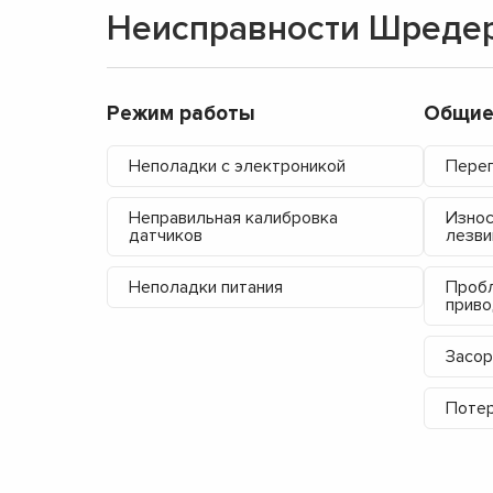
Неисправности Шредер
Режим работы
Общие
Неполадки с электроникой
Пере
Неправильная калибровка
Износ
датчиков
лезви
Неполадки питания
Пробл
прив
Засор
Потер