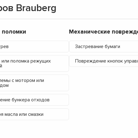
ов Brauberg
▼
▼
▼
▼
 поломки
Механические поврежд
▼
▼
грев
Застревание бумаги
▼
▼
 или поломка режущих
Повреждение кнопок управ
й
емы с мотором или
одом
ение бункера отходов
я масла или смазки