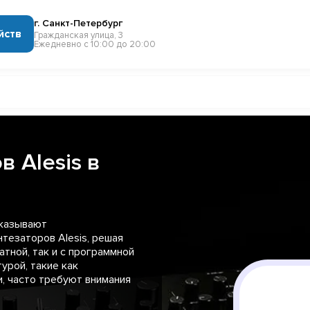
г. Санкт-Петербург
йств
Гражданская улица, 3
Ежедневно с 10:00 до 20:00
 Alesis в
оказывают
тезаторов Alesis, решая
атной, так и с программной
урой, такие как
, часто требуют внимания