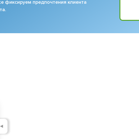
кже фиксируем предпочтения клиента
та.
◄