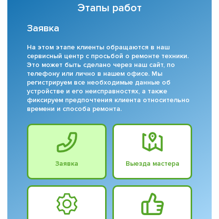
Этапы работ
Заявка
На этом этапе клиенты обращаются в наш
сервисный центр с просьбой о ремонте техники.
Это может быть сделано через наш сайт, по
телефону или лично в нашем офисе. Мы
регистрируем все необходимые данные об
устройстве и его неисправностях, а также
фиксируем предпочтения клиента относительно
времени и способа ремонта.
Заявка
Выезда мастера