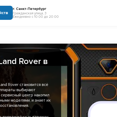
г. Санкт-Петербург
йств
Гражданская улица, 3
Ежедневно с 10:00 до 20:00
and Rover в
and Rover становится всё
 аппараты выбирают
 сервисный центр накопил
ными моделями, и знает их
осстановления.
ие повреждённых дорожек