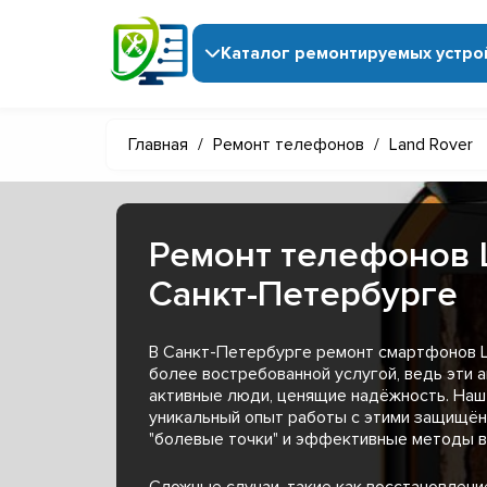
Каталог ремонтируемых устро
Главная
/
Ремонт телефонов
/
Land Rover
Ремонт телефонов L
Санкт-Петербурге
В Санкт-Петербурге ремонт смартфонов L
более востребованной услугой, ведь эти
активные люди, ценящие надёжность. Наш
уникальный опыт работы с этими защищён
"болевые точки" и эффективные методы в
Сложные случаи, такие как восстановлен