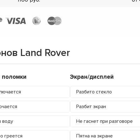
нов Land Rover
 поломки
Экран/дисплей
лючается
Разбито стекло
ючается
Разбит экран
в воду
Не гаснет при разговоре
о греется
Пятна на экране