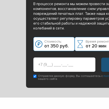
В процессе ремонта мы можем провести з
компонентов, восстановление схем управл
повреждений печатных плат. Также наша 
осуществляет регулировку параметров ус
его стабильной работы и надежной защит
колебаний в сети.
Стоимость:
Время ремонт
от 350 руб.
от 20 мин
Отправляя данную форму, Вы соглашаетесь с
пол
нашего сайта