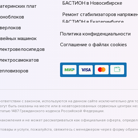
БАСТИОН в Новосибирске
атеринских плат
Ремонт стабилизаторов напряже
моноблоков
БАСТИОН в Екатеринбурге
оверлоков
Ремонт стабилизаторов напряже
Политика конфиденциальности
швейных машинок
БАСТИОН в Казани
Соглашение о файлах cookies
электровелосипедов
Ремонт стабилизаторов напряже
БАСТИОН в Москве
электросамокатов
тепловизоров
тветствии с законом, используются на данном сайте исключительно для то
могут быть оказаны на месте или в неавторизованных сервисных центрах 
татью 1487 Гражданского кодекса Российской Федерации.
накомления и не может рассматриваться как официальная оферта, определ
товары и услуги, пожалуйста, свяжитесь с менеджером через форму обратн