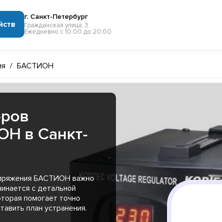
г. Санкт-Петербург
йств
Гражданская улица, 3
Ежедневно с 10:00 до 20:00
ия
/
БАСТИОН
оров
Н в Санкт-
апряжения БАСТИОН важно
чинается с детальной
оторая помогает точно
тавить план устранения.