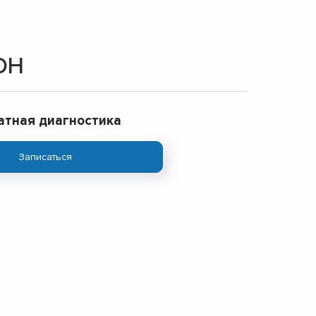
ОН
атная диагностика
Записаться