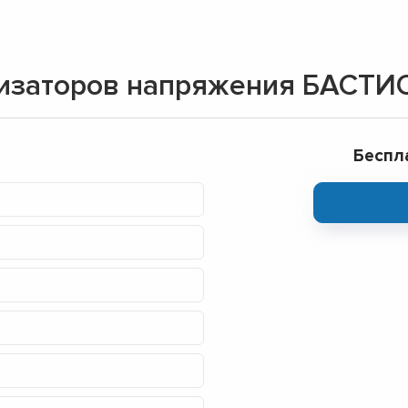
лизаторов напряжения БАСТИ
Беспл
▼
▼
▼