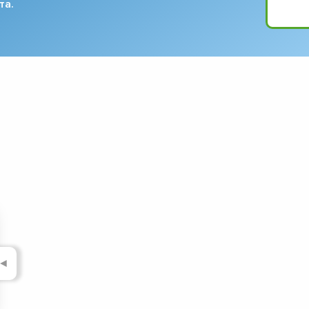
та.
◄