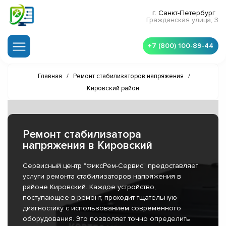
г. Санкт-Петербург
Гражданская улица, 3
+7 (800) 100-89-44
Главная
/
Ремонт стабилизаторов напряжения
/
Кировский район
Ремонт стабилизатора
напряжения в Кировский
Сервисный центр "ФиксРем-Сервис" предоставляет
услуги ремонта стабилизаторов напряжения в
районе Кировский. Каждое устройство,
поступающее в ремонт, проходит тщательную
диагностику с использованием современного
оборудования. Это позволяет точно определить