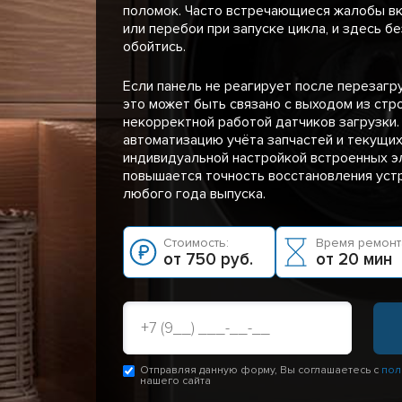
поломок. Часто встречающиеся жалобы в
или перебои при запуске цикла, и здесь б
обойтись.
Если панель не реагирует после перезагр
это может быть связано с выходом из стр
некорректной работой датчиков загрузки
автоматизацию учёта запчастей и текущих
индивидуальной настройкой встроенных э
повышается точность восстановления устр
любого года выпуска.
Стоимость:
Время ремонт
от 750 руб.
от 20 мин
Отправляя данную форму, Вы соглашаетесь с
пол
нашего сайта