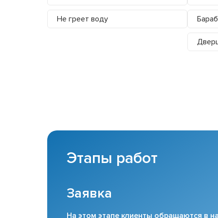
Не греет воду
Бараб
Дверц
Этапы работ
Заявка
На этом этапе клиенты обращаются в на