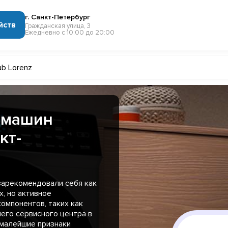
г. Санкт-Петербург
йств
Гражданская улица, 3
Ежедневно с 10:00 до 20:00
ub Lorenz
 машин
кт-
зарекомендовали себя как
, но активное
омпонентов, таких как
шего сервисного центра в
малейшие признаки