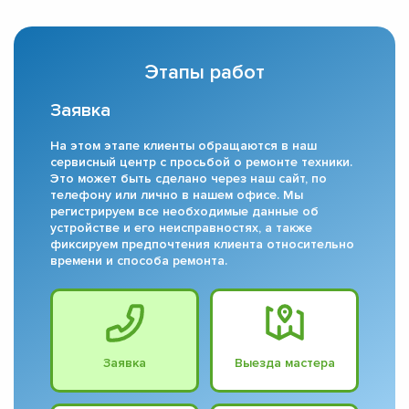
Этапы работ
Заявка
На этом этапе клиенты обращаются в наш
сервисный центр с просьбой о ремонте техники.
Это может быть сделано через наш сайт, по
телефону или лично в нашем офисе. Мы
регистрируем все необходимые данные об
устройстве и его неисправностях, а также
фиксируем предпочтения клиента относительно
времени и способа ремонта.
Заявка
Выезда мастера