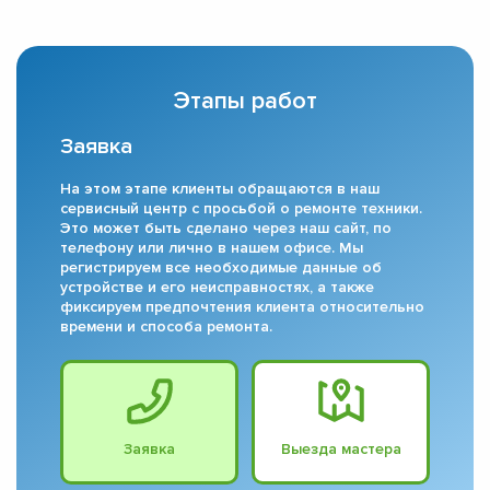
Этапы работ
Заявка
На этом этапе клиенты обращаются в наш
сервисный центр с просьбой о ремонте техники.
Это может быть сделано через наш сайт, по
телефону или лично в нашем офисе. Мы
регистрируем все необходимые данные об
устройстве и его неисправностях, а также
фиксируем предпочтения клиента относительно
времени и способа ремонта.
Заявка
Выезда мастера