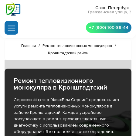
г. Санкт-Петербург
Гражданская улица, 3
+7 (800) 100-89-44
Главная
/
Ремонт тепловизионных монокуляров
/
Кронштадтский район
Ремонт тепловизионного
монокуляра в Кронштадтский
Сервисный центр "ФиксРем-Сервис" предоставляет
услуги ремонта тепловизионных монокуляров в
районе Кронштадтский. Каждое устройство,
поступающее в ремонт, проходит тщательную
диагностику с использованием современного
оборудования. Это позволяет точно определить