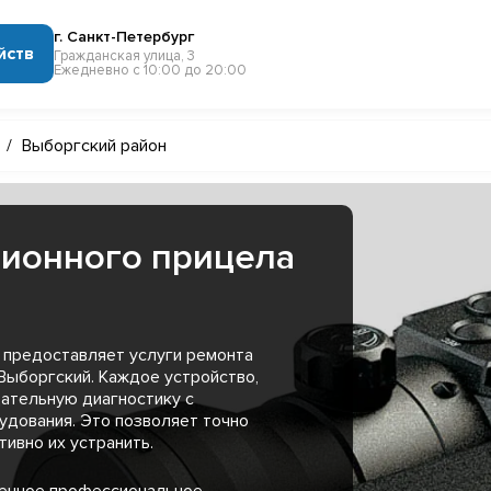
г. Санкт-Петербург
йств
Гражданская улица, 3
Ежедневно с 10:00 до 20:00
/
Выборгский район
зионного прицела
 предоставляет услуги ремонта
Выборгский. Каждое устройство,
ательную диагностику с
удования. Это позволяет точно
ивно их устранить.
менное профессиональное