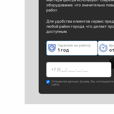
оборудование, что значительно пов
работ.
Для удобства клиентов сервис пред
любой район города, что делает п
доступным.
Гарантия на работу:
Вр
1 год
от
Отправляя данную форму, Вы соглашаете
сайта