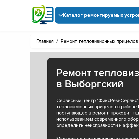
Каталог ремонтируемых устро
Главная
/
Ремонт тепловизионных прицелов
Ремонт теплови
в Выборгский
Сервисный центр "ФиксРем-Сервис"
тепловизионных прицелов в районе 
поступающее в ремонт, проходит тщ
использованием современного обор
определить неисправности и эффект
Мастера центра используют совре