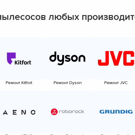
▼
▼
пылесосов любых производи
▼
▼
▼
▼
▼
▼
Ремонт Kitfort
Ремонт Dyson
Ремонт JVC