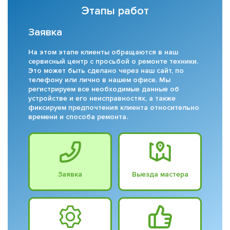
Этапы работ
Заявка
На этом этапе клиенты обращаются в наш
сервисный центр с просьбой о ремонте техники.
Это может быть сделано через наш сайт, по
телефону или лично в нашем офисе. Мы
регистрируем все необходимые данные об
устройстве и его неисправностях, а также
фиксируем предпочтения клиента относительно
времени и способа ремонта.
Заявка
Выезда мастера