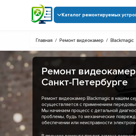
Каталог ремонтируемых устро
Главная
/
Ремонт видеокамер
/
Blackmagic
Ремонт видеокамер 
Санкт-Петербурге
Ремонт видеокамер Blackmagic в нашем с
осуществляется с применением передовых
Мы начинаем процесс с детальной диагнос
проблемы, будь то механические поврежд
обеспечении или неисправности электрони
В процесс ремонта входит замена поврежд