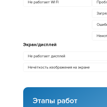
Не работает WI FI
Пробл
Загря
Ошибк
Неисп
Экран/дисплей
Не работает дисплей
Нечёткость изображения на экране
Этапы работ