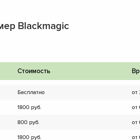
мер Blackmagic
Стоимость
Вр
Бесплатно
от
1800
от
800
от
▼
▼
1800
от
▼