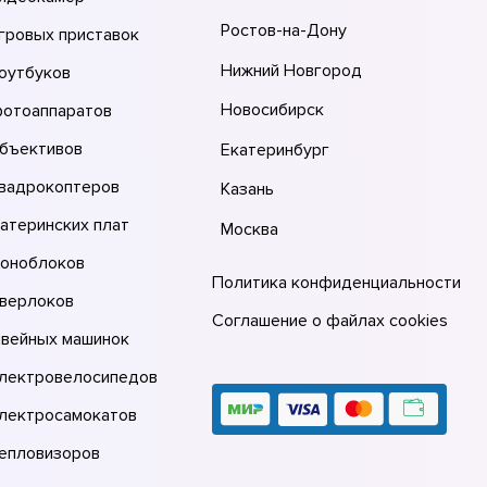
Ростов-на-Дону
гровых приставок
Нижний Новгород
оутбуков
Новосибирск
фотоаппаратов
объективов
Екатеринбург
квадрокоптеров
Казань
атеринских плат
Москва
моноблоков
Политика конфиденциальности
оверлоков
Соглашение о файлах cookies
швейных машинок
электровелосипедов
электросамокатов
тепловизоров