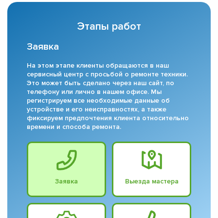
Этапы работ
Заявка
На этом этапе клиенты обращаются в наш
сервисный центр с просьбой о ремонте техники.
Это может быть сделано через наш сайт, по
телефону или лично в нашем офисе. Мы
регистрируем все необходимые данные об
устройстве и его неисправностях, а также
фиксируем предпочтения клиента относительно
времени и способа ремонта.
Заявка
Выезда мастера